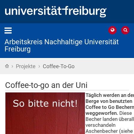
Arbeitskreis Nachhaltige Universität
Freiburg
›
›
Startseite
Projekte
Coffee-To-Go
Coffee-to-go an der Uni
Täglich werden an de
Berge von benutzten
Coffee to Go Becher
weggeworfen.
Diese
Becher landen überall
verschandeln
Aschenbecher (siehe B