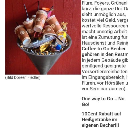
Flure, Foyers, Grünan
kurz: die ganze Uni. 
sieht unmöglich aus,
kostet viel Geld, ver
wertvolle Ressourcen
macht unnötig Arbeit
ist eine Zumutung für
Hausdienst und Reini
Coffee to Go Becher
gehören in den Restm
In jedem Gebäude gib
genügend geeignete
Vorsortierereinheiten 
im Eingangsbereich, i
(Bild Doreen Fiedler)
Fluren, vor Hörsälen 
vor Seminarräumen).
One way to Go = No
Go!
10Cent Rabatt auf
Heißgetränke im
eigenen Becher!!!